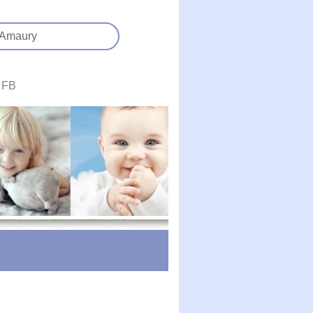
Amaury
FB