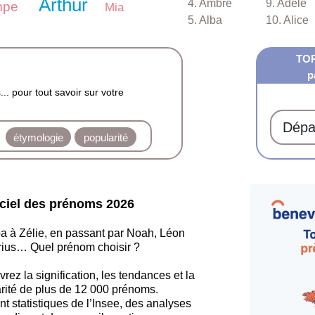
Arthur
4. Ambre
9. Adèle
mpe
Mia
5. Alba
10. Alice
TO
p
.. pour tout savoir sur votre
Dépa
étymologie
popularité
iciel des prénoms 2026
a à Zélie, en passant par Noah, Léon
ius… Quel prénom choisir ?
rez la signification, les tendances et la
rité de plus de 12 000 prénoms.
nt statistiques de l’Insee, des analyses