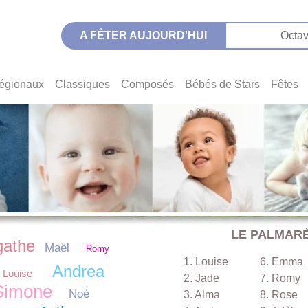
A FÊTER AUJOURD'HUI
Octav
égionaux
Classiques
Composés
Bébés de Stars
Fêtes
LE PALMAR
gathe
Maël
Romy
1. Louise
6. Emma
Andrea
Louise
2. Jade
7. Romy
Simone
Noé
3. Alma
8. Rose