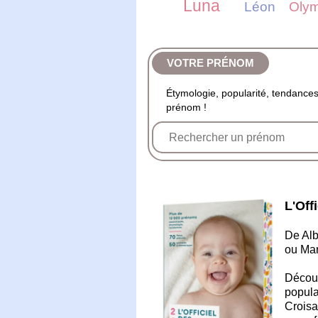
Luna
Léon
Oly
VOTRE PRÉNOM
Étymologie, popularité, tendances.
prénom !
L'Off
De Alb
ou Mar
Découv
popula
Croisa