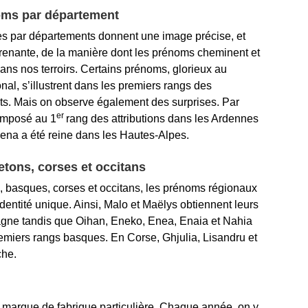
oms par département
s par départements donnent une image précise, et
prenante, de la manière dont les prénoms cheminent et
 dans nos terroirs. Certains prénoms, glorieux au
nal, s’illustrent dans les premiers rangs des
s. Mais on observe également des surprises. Par
er
 imposé au 1
rang des attributions dans les Ardennes
lena a été reine dans les Hautes-Alpes.
tons, corses et occitans
 basques, corses et occitans, les prénoms régionaux
entité unique. Ainsi, Malo et Maëlys obtiennent leurs
agne tandis que Oihan, Eneko, Enea, Enaia et Nahia
emiers rangs basques. En Corse, Ghjulia, Lisandru et
che.
 marque de fabrique particulière. Chaque année, on y