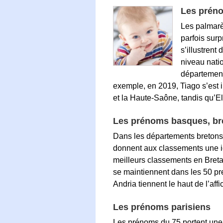
Les prén
Les palmarè
parfois sur
s’illustrent
niveau natio
département
exemple, en 2019, Tiago s’est
et la Haute-Saône, tandis qu’E
Les prénoms basques, bre
Dans les départements bretons,
donnent aux classements une id
meilleurs classements en Bret
se maintiennent dans les 50 pr
Andria tiennent le haut de l’affi
Les prénoms parisiens
Les prénoms du 75 portent une