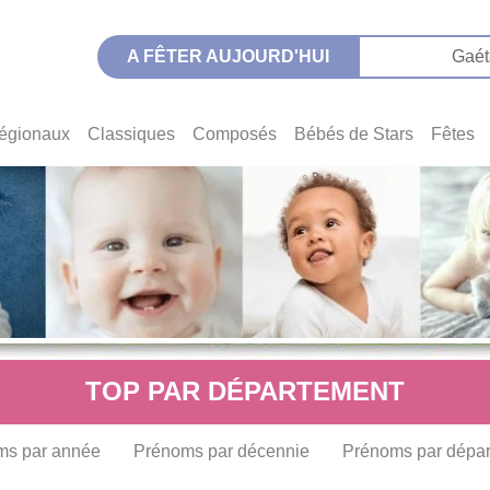
A FÊTER AUJOURD'HUI
Gaét
égionaux
Classiques
Composés
Bébés de Stars
Fêtes
TOP PAR DÉPARTEMENT
ms par année
Prénoms par décennie
Prénoms par dépa