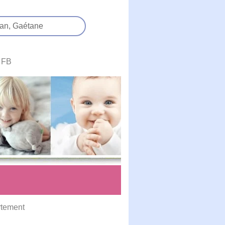
an,
Gaétane
FB
rtement