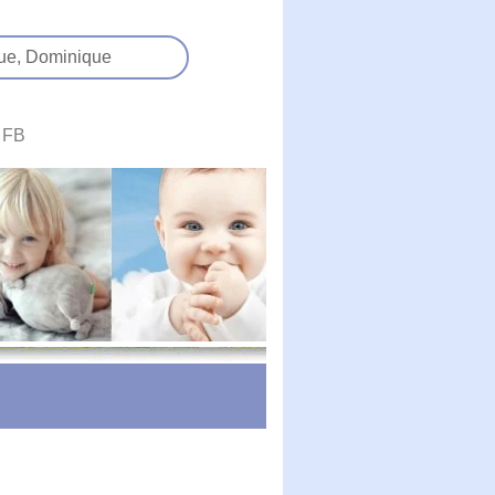
ue,
Dominique
FB