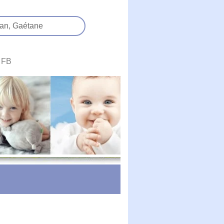
an,
Gaétane
FB