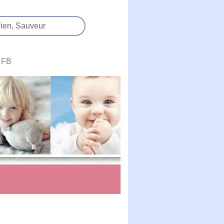
ien,
Sauveur
FB