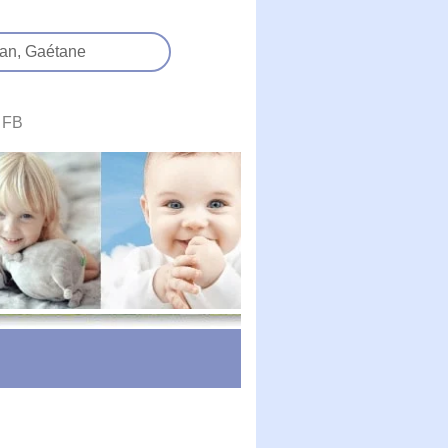
an,
Gaétane
FB