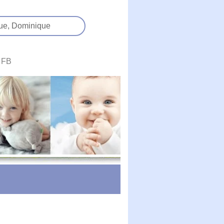
ue,
Dominique
FB