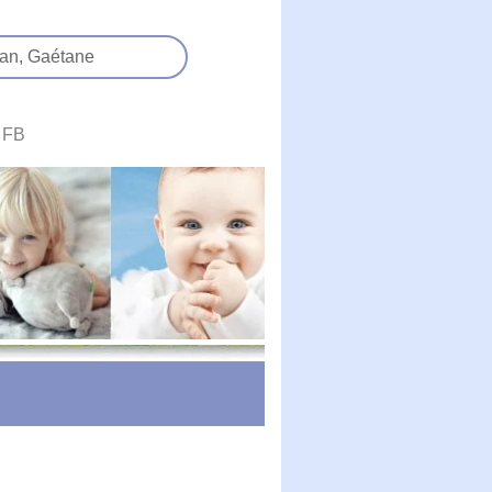
an,
Gaétane
FB