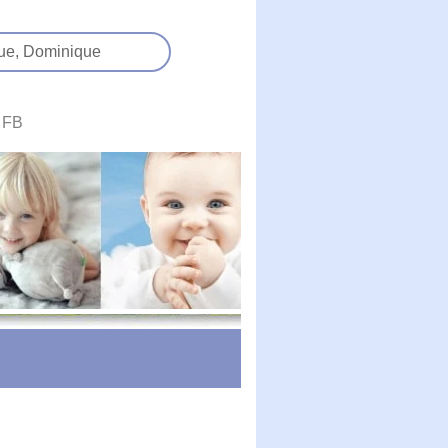
ue,
Dominique
FB