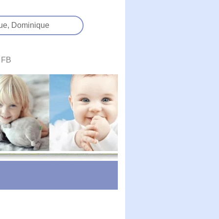
ue,
Dominique
FB