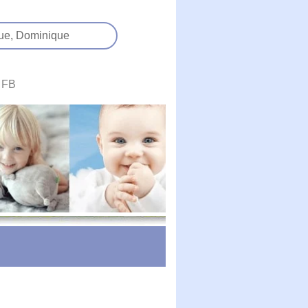
ue,
Dominique
FB