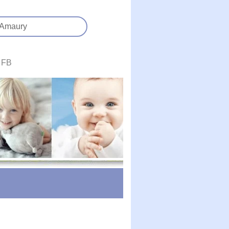
Amaury
FB