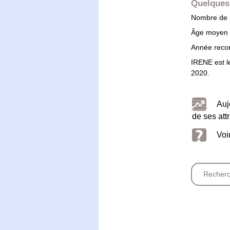
Quelques 
Nombre de F
Âge moyen
Année record
IRENE est 
2020.
Auj
de ses attr
Voi