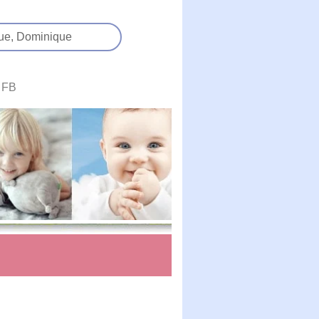
ue,
Dominique
FB