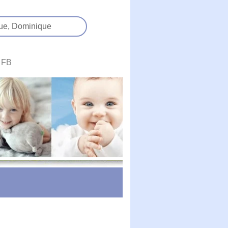
ue,
Dominique
FB