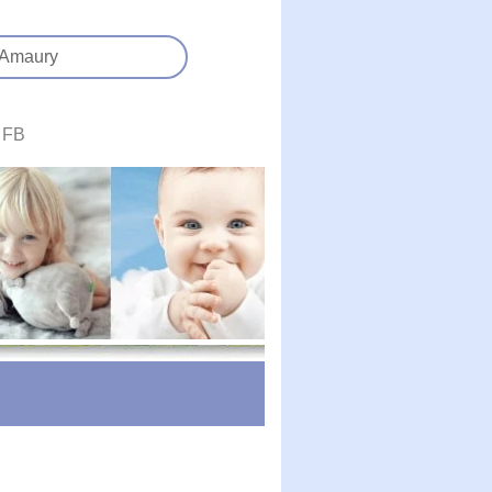
Amaury
FB