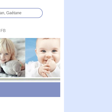
an,
Gaétane
FB