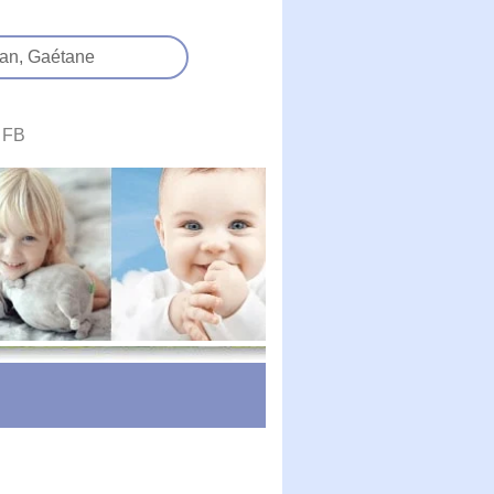
an,
Gaétane
FB