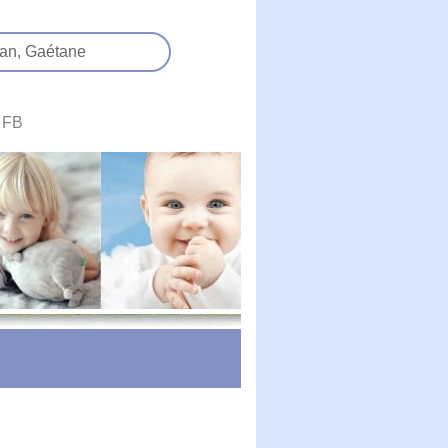
an,
Gaétane
FB