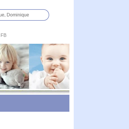
ue,
Dominique
FB