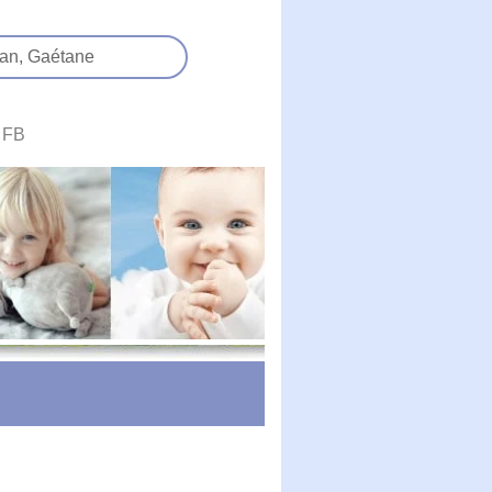
an,
Gaétane
FB