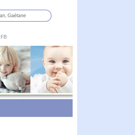
an,
Gaétane
FB