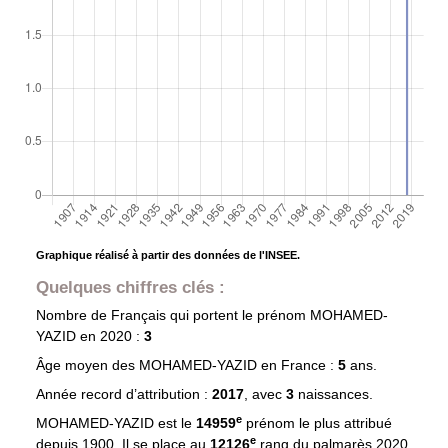
Graphique réalisé à partir des données de l'INSEE.
Quelques chiffres clés :
Nombre de Français qui portent le prénom
MOHAMED-
YAZID
en 2020 :
3
Âge moyen des
MOHAMED-YAZID
en France :
5
ans.
Année record d’attribution :
2017
, avec
3
naissances.
e
MOHAMED-YAZID est le
14959
prénom le plus attribué
e
depuis 1900. Il se place au
12126
rang du palmarès 2020.