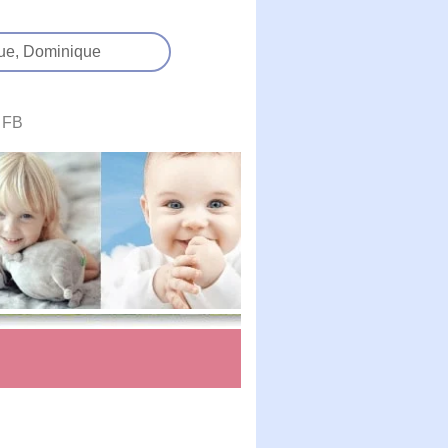
ue,
Dominique
FB