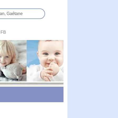
an,
Gaétane
FB