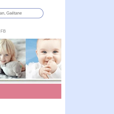
an,
Gaétane
FB