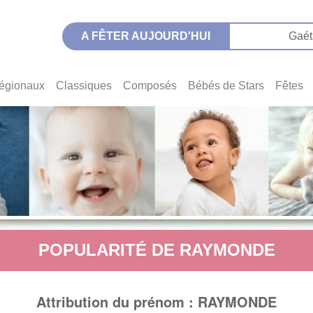
A FÊTER AUJOURD'HUI
Gaét
égionaux
Classiques
Composés
Bébés de Stars
Fêtes
POPULARITÉ DE RAYMONDE