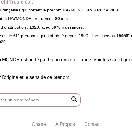
chiffres clés :
rançaises qui portent le prénom
RAYMONDE
en 2020 :
43903
 des
RAYMONDE
en France :
80
ans.
 d’attribution :
1920
, avec
5670
naissances.
e
e
est le
61
prénom le plus attribué depuis 1900. Il se place au
15456
020.
MONDE est porté par 0 garçons en France. Voir les statistique
r l'origine et le sens de ce prénom.
Charte
À Propos
Contact