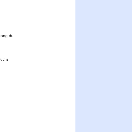
rang du
s au