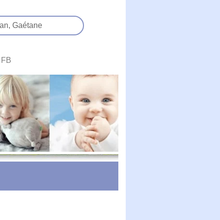
an,
Gaétane
FB