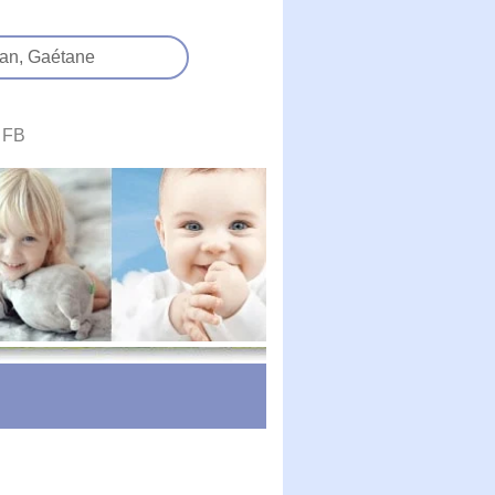
an,
Gaétane
FB