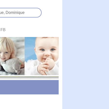
ue,
Dominique
FB