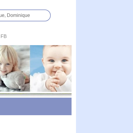
ue,
Dominique
FB