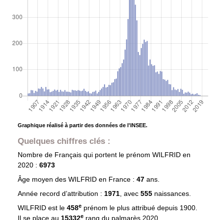
Graphique réalisé à partir des données de l'INSEE.
Quelques chiffres clés :
Nombre de Français qui portent le prénom
WILFRID
en
2020 :
6973
Âge moyen des
WILFRID
en France :
47
ans.
Année record d’attribution :
1971
, avec
555
naissances.
e
WILFRID est le
458
prénom le plus attribué depuis 1900.
e
Il se place au
15332
rang du palmarès 2020.