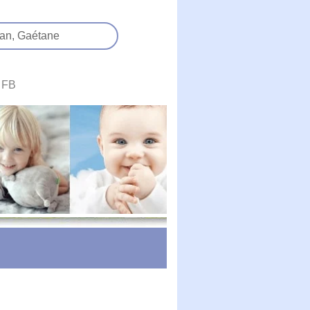
an,
Gaétane
FB