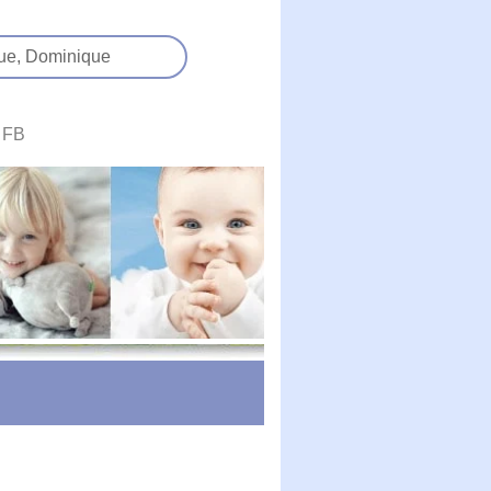
ue,
Dominique
FB