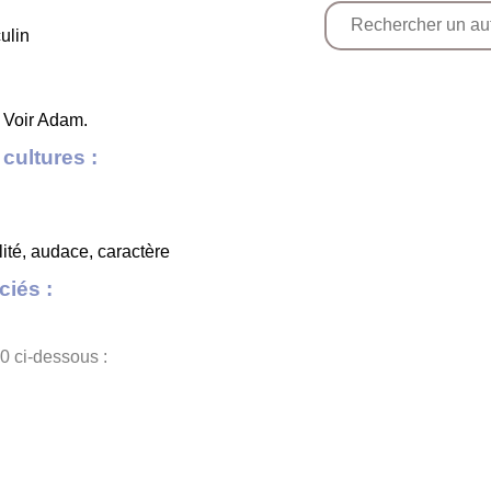
ulin
. Voir Adam.
cultures :
lité, audace, caractère
iés :
O
0 ci-dessous :