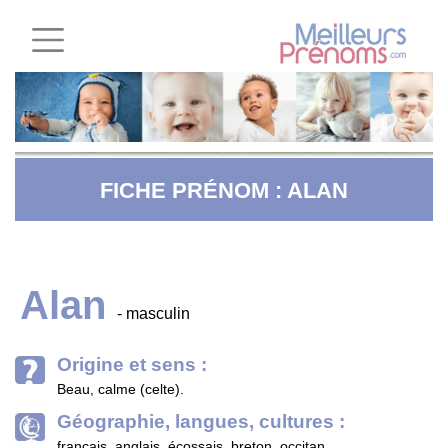
FICHE PRÉNOM : ALAN
Alan
- masculin
Origine et sens :
Beau, calme (celte).
Géographie, langues, cultures :
français, anglais, écossais, breton, occitan