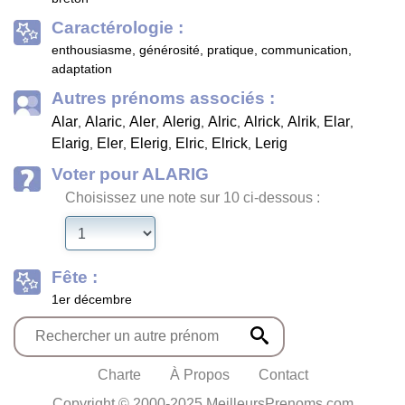
Caractérologie :
enthousiasme, générosité, pratique, communication,
adaptation
Autres prénoms associés :
Alar
Alaric
Aler
Alerig
Alric
Alrick
Alrik
Elar
,
,
,
,
,
,
,
,
Elarig
Eler
Elerig
Elric
Elrick
Lerig
,
,
,
,
,
Voter pour ALARIG
Choisissez une note sur 10 ci-dessous :
Fête :
1er décembre
Charte
À Propos
Contact
Copyright © 2000-2025 MeilleursPrenoms.com