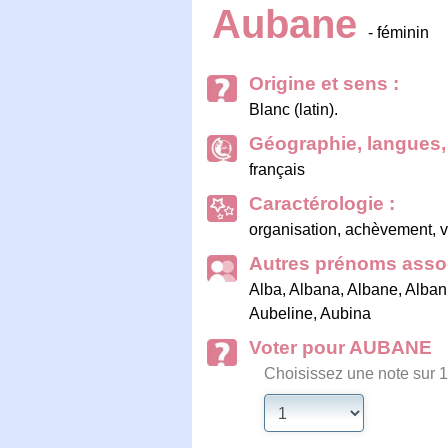
Aubane
- féminin
Origine et sens :
Blanc (latin).
Géographie, langues, 
français
Caractérologie :
organisation, achèvement, vit
Autres prénoms assoc
Alba
,
Albana
,
Albane
,
Alban
Aubeline
,
Aubina
Voter pour AUBANE
Choisissez une note sur 1