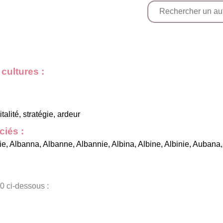
cultures :
alité, stratégie, ardeur
iés :
ie
,
Albanna
,
Albanne
,
Albannie
,
Albina
,
Albine
,
Albinie
,
Aubana
,
0 ci-dessous :