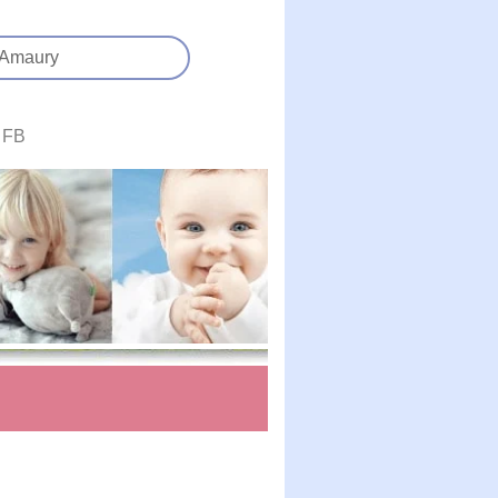
Amaury
FB