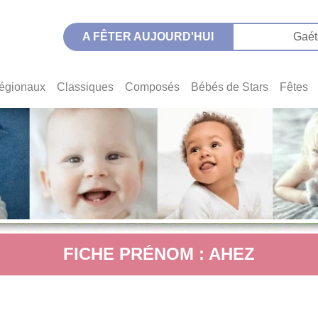
A FÊTER AUJOURD'HUI
Gaét
égionaux
Classiques
Composés
Bébés de Stars
Fêtes
FICHE PRÉNOM : AHEZ