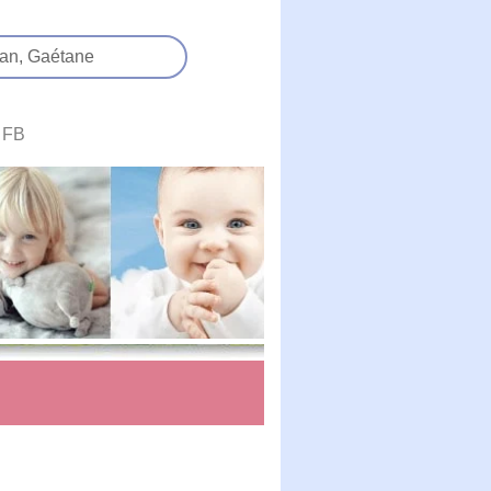
an,
Gaétane
FB