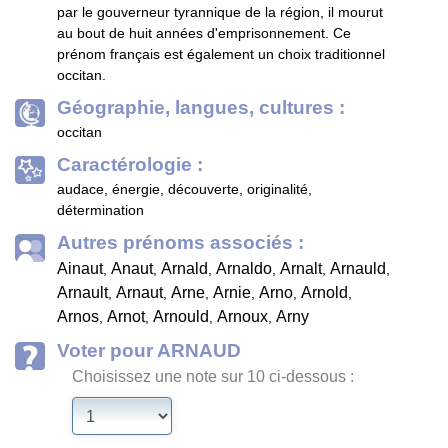
par le gouverneur tyrannique de la région, il mourut
au bout de huit années d'emprisonnement. Ce
prénom français est également un choix traditionnel
occitan.
Géographie, langues, cultures :
occitan
Caractérologie :
audace, énergie, découverte, originalité,
détermination
Autres prénoms associés :
Ainaut
Anaut
Arnald
Arnaldo
Arnalt
Arnauld
,
,
,
,
,
,
Arnault
Arnaut
Arne
Arnie
Arno
Arnold
,
,
,
,
,
,
Arnos
Arnot
Arnould
Arnoux
Arny
,
,
,
,
Voter pour ARNAUD
Choisissez une note sur 10 ci-dessous :