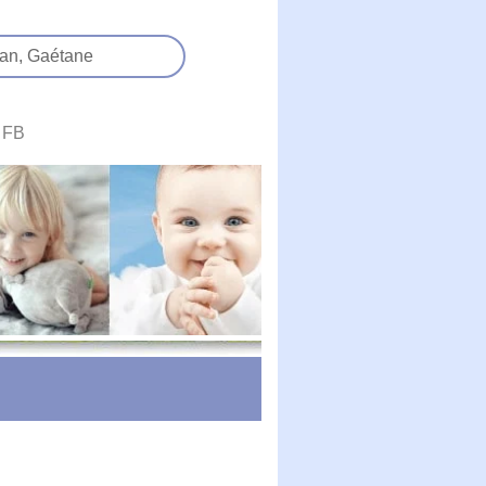
an,
Gaétane
FB