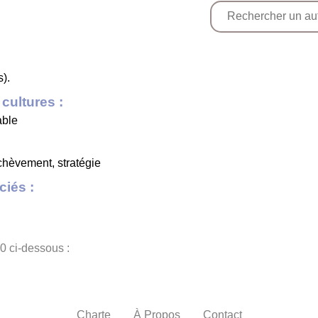
s).
cultures :
able
 achèvement, stratégie
iés :
0 ci-dessous :
Charte
À Propos
Contact