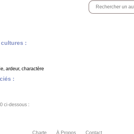
cultures :
ie, ardeur, charactère
iés :
0 ci-dessous :
Charte
À Propos
Contact