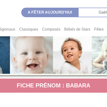
A FÊTER AUJOURD'HUI
Gaét
égionaux
Classiques
Composés
Bébés de Stars
Fêtes
FICHE PRÉNOM : BABARA