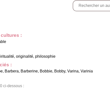
cultures :
able
itualité, originalité, philosophie
iés :
be
,
Barbera
,
Barberine
,
Bobbie
,
Bobby
,
Varina
,
Varinia
0 ci-dessous :