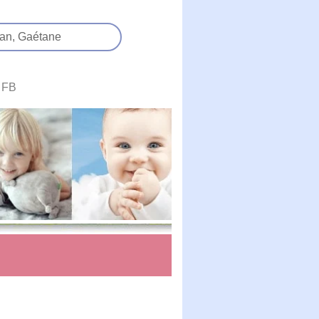
an,
Gaétane
FB