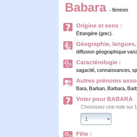
Babara
- féminin
Origine et sens :
Étrangère (grec).
Géographie, langues, 
diffusion géographique vari
Caractérologie :
sagacité, connaissances, spir
Autres prénoms assoc
Bara
,
Barban
,
Barbara
,
Bar
Voter pour BABARA
Choisissez une note sur 1
Fête :