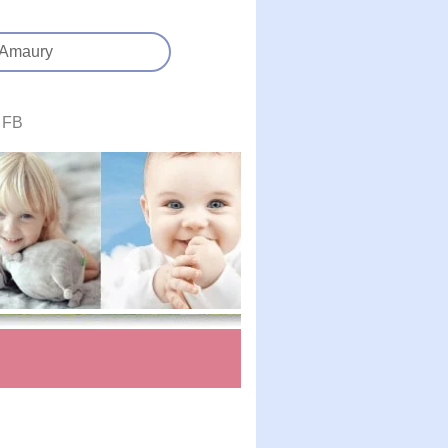
Amaury
FB