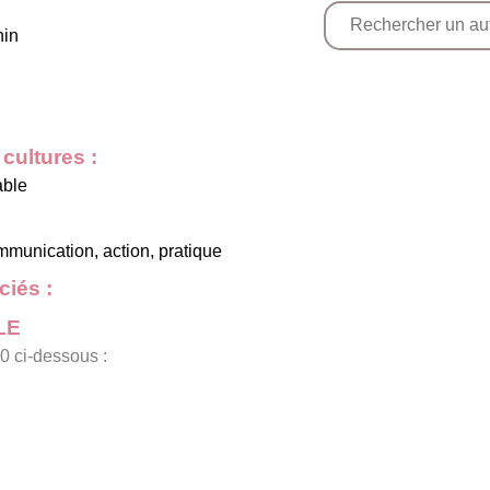
nin
cultures :
able
mmunication, action, pratique
iés :
LE
0 ci-dessous :