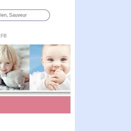
ien,
Sauveur
FB