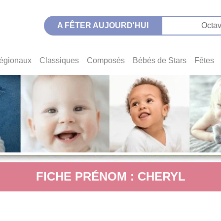
A FÊTER AUJOURD'HUI
Octav
égionaux
Classiques
Composés
Bébés de Stars
Fêtes
FICHE PRÉNOM : CHERYL