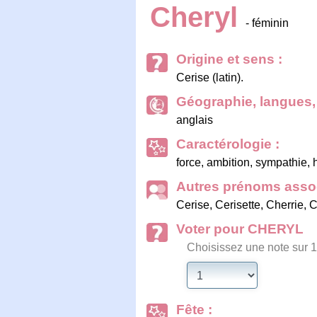
Cheryl
- féminin
Origine et sens :
Cerise (latin).
Géographie, langues, 
anglais
Caractérologie :
force, ambition, sympathie, h
Autres prénoms assoc
Cerise
,
Cerisette
,
Cherrie
,
C
Voter pour CHERYL
Choisissez une note sur 1
Fête :