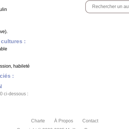
ulin
ve).
cultures :
able
assion, habileté
iés :
N
0 ci-dessous :
Charte
À Propos
Contact