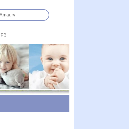
Amaury
FB