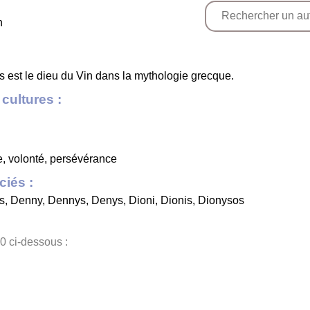
n
s est le dieu du Vin dans la mythologie grecque.
cultures :
re, volonté, persévérance
iés :
s
,
Denny
,
Dennys
,
Denys
,
Dioni
,
Dionis
,
Dionysos
0 ci-dessous :