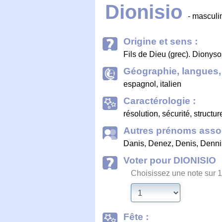
Dionisio
- masculi
Origine et sens :
Fils de Dieu (grec). Dionyso
Géographie, langues, 
espagnol, italien
Caractérologie :
résolution, sécurité, structu
Autres prénoms assoc
Danis
,
Denez
,
Denis
,
Denni
Voter pour DIONISIO
Choisissez une note sur 1
Fête :