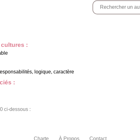
cultures :
able
responsabilités, logique, caractère
iés :
0 ci-dessous :
Charte
À Propos
Contact