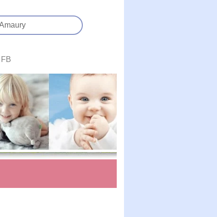
Amaury
FB