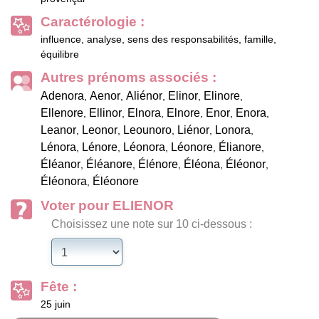
Caractérologie :
influence, analyse, sens des responsabilités, famille,
équilibre
Autres prénoms associés :
Adenora
Aenor
Aliénor
Elinor
Elinore
,
,
,
,
,
Ellenore
Ellinor
Elnora
Elnore
Enor
Enora
,
,
,
,
,
,
Leanor
Leonor
Leounoro
Liénor
Lonora
,
,
,
,
,
Lénora
Lénore
Léonora
Léonore
Élianore
,
,
,
,
,
Éléanor
Éléanore
Élénore
Éléona
Éléonor
,
,
,
,
,
Éléonora
Éléonore
,
Voter pour ELIENOR
Choisissez une note sur 10 ci-dessous :
Fête :
25 juin