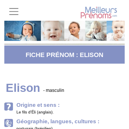
FICHE PRÉNOM : ELISON
Elison
- masculin
Origine et sens :
Le fils d'Éli (anglais).
Géographie, langues, cultures :
portugais (brésilien)