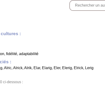
cultures :
on, fidélité, adaptabilité
iés :
ig
,
Alric
,
Alrick
,
Alrik
,
Elar
,
Elarig
,
Eler
,
Elerig
,
Elrick
,
Lerig
0 ci-dessous :