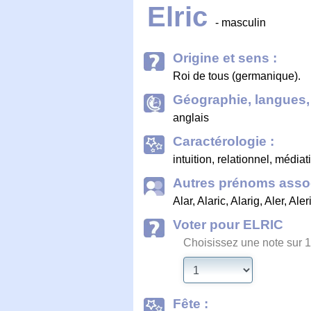
Elric
- masculin
Origine et sens :
Roi de tous (germanique).
Géographie, langues, 
anglais
Caractérologie :
intuition, relationnel, médiati
Autres prénoms assoc
Alar
,
Alaric
,
Alarig
,
Aler
,
Aler
Voter pour ELRIC
Choisissez une note sur 1
Fête :