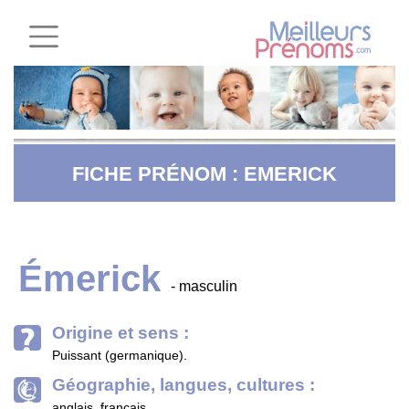
FICHE PRÉNOM : EMERICK
Émerick
- masculin
Origine et sens :
Puissant (germanique).
Géographie, langues, cultures :
anglais, français